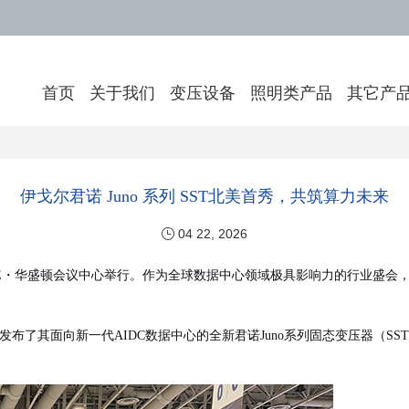
首页
关于我们
变压设备
照明类产品
其它产
伊戈尔君诺 Juno 系列 SST北美首秀，共筑算力未来
04 22, 2026
沃尔特・E・华盛顿会议中心举行
。
作为全球数据中心领域
极
具影响力的
行业盛会
发布了其面向
新一代
AI
DC
数据中心的全新
君诺Juno
系列
固态变压器（SST