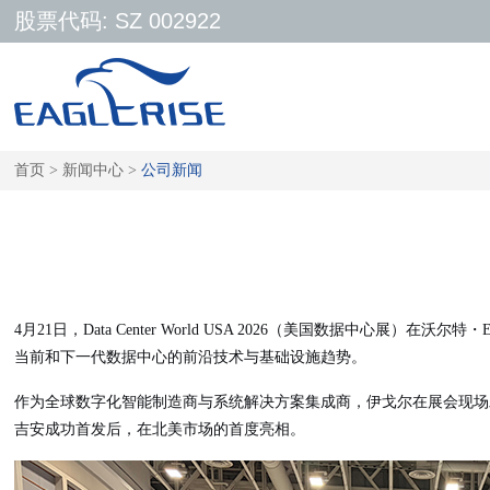
股票代码: SZ 002922
首页
>
新闻中心
>
公司新闻
4月2
1
日，
Data Center World USA 2026（美国数据中心展）在
当前和
下一代数据中心的前沿技术与基础设施趋势。
作为
全球
数字化智能制造商与系统
解决方案集成
商，伊戈尔在展会现场
吉安成功首发后，
在北美
市场
的首度亮相。