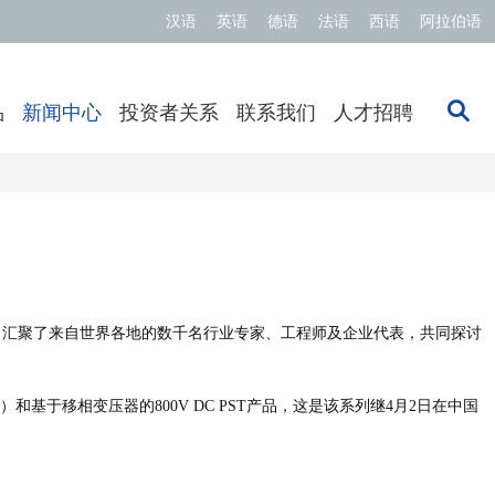
汉语
英语
德语
法语
西语
阿拉伯语
品
新闻中心
投资者关系
联系我们
人才招聘
，汇聚了来自世界各地的数千名行业专家、
工程师及企业代表
，
共同探讨
）和基于移相变压器的800V DC PST
产品，这是
该系列
继4月2日在中国