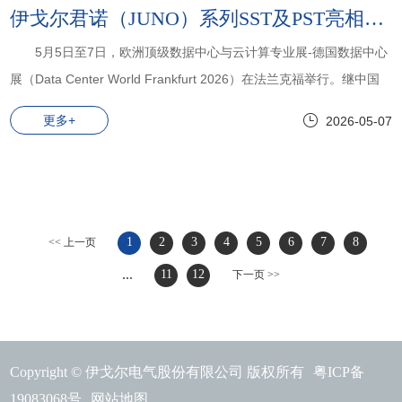
伊戈尔君诺（JUNO）系列SST及PST亮相法兰克福（德国)数据中心展，赋能欧洲智算新时代！
5月5日至7日，欧洲顶级数据中心与云计算专业展-德国数据中心
展（Data Center World Frankfurt 2026）在法兰克福举行。继中国
吉安首发、北美首秀之后，伊戈尔携君诺Juno系列固态变压器
更多+
2026-05-07
（SST）及800V AIDC PST产品完成欧洲首展。
1
2
3
4
5
6
7
8
<< 上一页
...
11
12
下一页 >>
Copyright © 伊戈尔电气股份有限公司 版权所有
粤ICP备
19083068号
网站地图